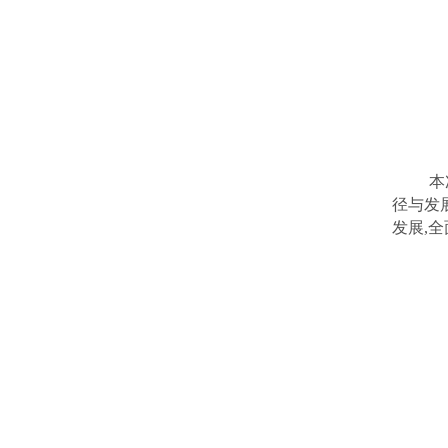
本
径与发
发展,