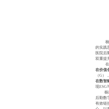
杨
的实践
医院后
双重提
在
在价值
（G）
在数智
现ES
杨
后勤数
有效链
心、以