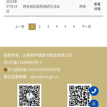
2023年
查看
07月14
西安地区医院调研日活动
西安
详情
日
上一页
1
2
3
4
5
6
下一页
版权所有：@通用环球医疗集团有限公司
京ICP备11044084号-5
京公网安备11010102006610号
建议监督邮箱：jijian@um.gt.cn