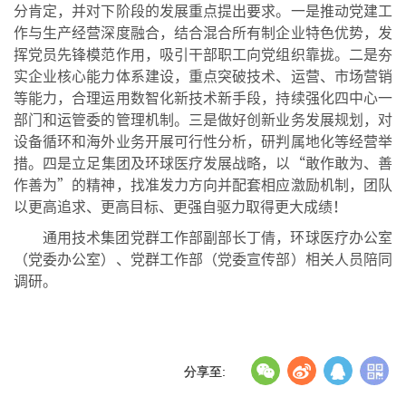
分肯定，并对下阶段的发展重点提出要求。
一是
推动党建工
作与生产经营深度融合，结合混合所有制企业特色优势，发
挥党员先锋模范作用，吸引干部职工向党组织靠拢。
二是
夯
实企业核心能力体系建设，重点突破技术、运营、市场营销
等能力，合理运用数智化新技术新手段，持续强化四中心一
部门和运管委的管理机制。
三是
做好创新业务发展规划，对
设备循环和海外业务开展可行性分析，研判属地化等经营举
措。
四是
立足集团及环球医疗发展战略，以
“敢作敢为、善
作善为”的精神，找准发力方向并配套相应激励机制，团队
以更高追求、更高目标、更强自驱力取得更大成绩！
通用技术集团党群工作部副部长丁倩，环球医疗办公室
（党委办公室）、党群工作部（党委宣传部）相关人员陪同
调研。
分享至: